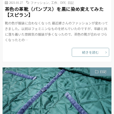
2021.01.27
ファッション
,
工作、DIY
,
日記
茶色の革靴（パンプス）を黒に染め変えてみた
【スピラン】
靴の色が服装に合わなくなった 最近嫁さんのファッションが変わって
きました。以前はフェミニンなものを好んでいたのですが、年齢と共
に落ち着いた雰囲気の服装が多くなったので、茶色の靴が合わせづら
くなったとの…
続きを読む
日記