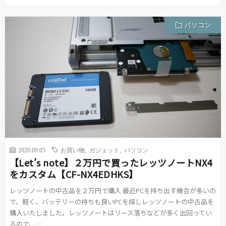
パソコン
2020.09.05
お買い物
,
ガジェット
,
パソコン
【Let’s note】２万円で買ったレッツノートNX4
をカスタム【CF-NX4EDHKS】
レッツノートの中古品を２万円で購入 最近PCを持ち出す機会が多いの
で、軽く、バッテリーの持ちも良いPCを探しレッツノートの中古品を
購入いたしました。レッツノートはリース落ちなどが多く出回ってい
るので、…