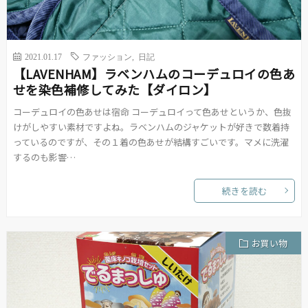
2021.01.17
ファッション
,
日記
【LAVENHAM】ラベンハムのコーデュロイの色あ
せを染色補修してみた【ダイロン】
コーデュロイの色あせは宿命 コーデュロイって色あせというか、色抜
けがしやすい素材ですよね。ラベンハムのジャケットが好きで数着持
っているのですが、その１着の色あせが結構すごいです。マメに洗濯
するのも影響…
続きを読む
お買い物