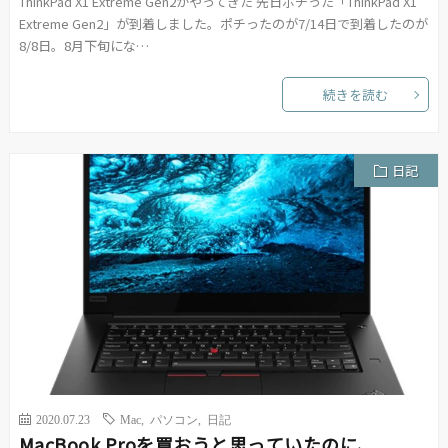
ThinkPad X1 Extreme Gen2がやってきた 先日ポチった「ThinkPad X1
Extreme Gen2」が到着しました。ポチったのが7/14日で到着したのが
8/8日。8月下旬にな…
続きを読む
日記
2020.07.23
Mac
,
パソコン
,
日記
MacBook Proを買おうと思っていたのに、