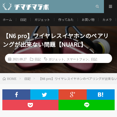
ホーム
日記
ガジェット
作ってみた
お買い物
カメラ
【N6 pro】ワイヤレスイヤホンのペアリ
ングが出来ない問題【NUARL】
2021.09.27
日記
ガジェット
,
スマートフォン
,
日記
日記
【N6 pro】ワイヤレスイヤホンのペアリングが出来ない
HOME