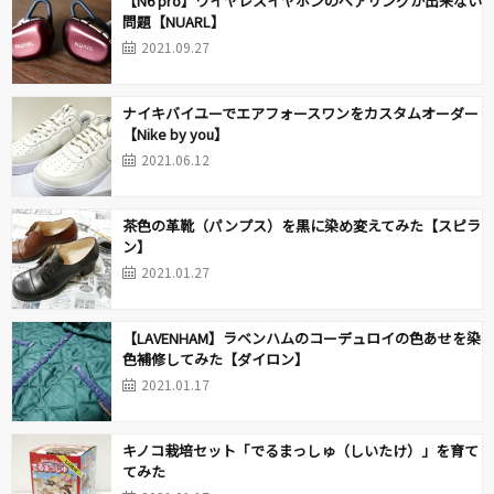
【N6 pro】ワイヤレスイヤホンのペアリングが出来ない
問題【NUARL】
2021.09.27
ナイキバイユーでエアフォースワンをカスタムオーダー
【Nike by you】
2021.06.12
茶色の革靴（パンプス）を黒に染め変えてみた【スピラ
ン】
2021.01.27
【LAVENHAM】ラベンハムのコーデュロイの色あせを染
色補修してみた【ダイロン】
2021.01.17
キノコ栽培セット「でるまっしゅ（しいたけ）」を育て
てみた