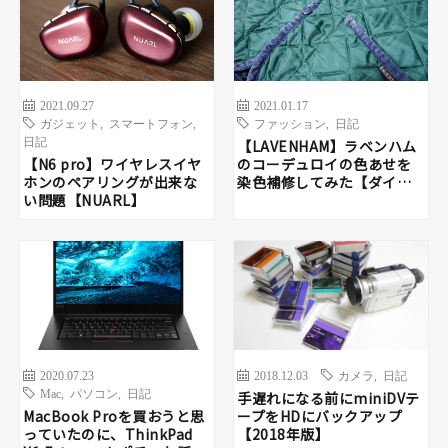
2021.09.27
2021.01.17
ガジェット
,
スマートフォン
,
ファッション
,
日記
日記
【LAVENHAM】ラベンハム
【N6 pro】ワイヤレスイヤ
のコーデュロイの色あせを
ホンのペアリングが出来な
染色補修してみた【ダイロ
い問題【NUARL】
ン】
2020.07.23
2018.12.03
カメラ
,
日記
Mac
,
パソコン
,
日記
手遅れになる前にminiDVテ
MacBook Proを買おうと思
ープをHDにバックアップ
っていたのに、ThinkPad
【2018年版】