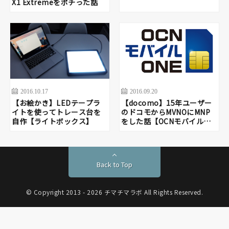
X1 Extremeをポチった話
2016.10.17
2016.09.20
【お絵かき】LEDテープラ
【docomo】15年ユーザー
イトを使ってトレース台を
のドコモからMVNOにMNP
自作【ライトボックス】
をした話【OCNモバイル
ONE】
Back to Top
© Copyright 2013 - 2026 チマチマラボ All Rights Reserved.