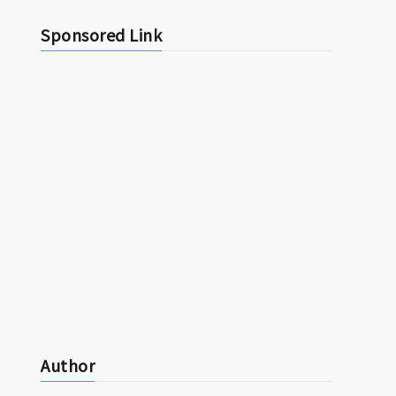
o
i
e
n
k
k
n
Sponsored Link
r
a
e
e
t
Author