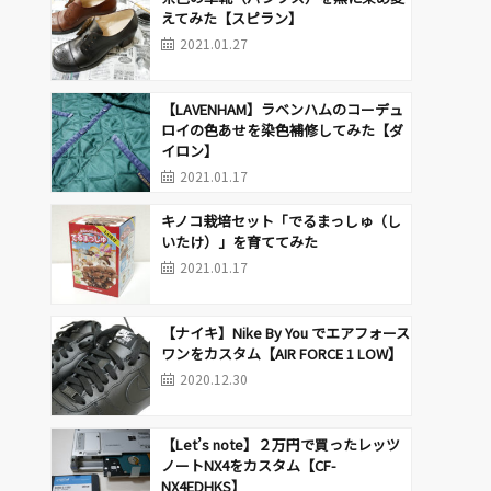
えてみた【スピラン】
2021.01.27
【LAVENHAM】ラベンハムのコーデュ
ロイの色あせを染色補修してみた【ダ
イロン】
2021.01.17
キノコ栽培セット「でるまっしゅ（し
いたけ）」を育ててみた
2021.01.17
【ナイキ】Nike By You でエアフォース
ワンをカスタム【AIR FORCE 1 LOW】
2020.12.30
【Let’s note】２万円で買ったレッツ
ノートNX4をカスタム【CF-
NX4EDHKS】