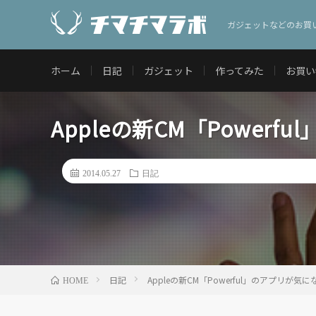
ガジェットなどのお買
ホーム
日記
ガジェット
作ってみた
お買い
Appleの新CM「Powerf
2014.05.27
日記
日記
Appleの新CM「Powerful」のアプリが気に
HOME