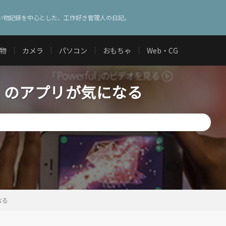
い物記録を中心とした、工作好き管理人の日記。
物
カメラ
パソコン
おもちゃ
Web・CG
ul」のアプリが気になる
なる